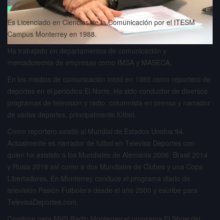
Es Licenciado en Ciencias de la Comunicación por el ITESM
Campus Monterrey en 1988.
Ha trabajado en departamentos de comunicación y
mercadotecnia de empresas como IMSA y MASECA.
En los medios de comunicación inició en 1985 como reportero de
deportes en el periódico El Norte. Ha sido conductor de diversos
programas de televisión y radio, columnista en prensa y narrador
de varios deportes, principalmente fútbol.
Como reportero asistió al Mundial de Estados Unidos 94.
Actualmente es narrador de fútbol en Televisa Deportes con
quien ha asistido a los Mundiales de Alemania 2006, Brasil 2014
y Rusia 2018 así como a dos Mundiales de Clubes y una Copa
Libertadores. En Monterrey conduce el programa diario de
televisión Pasión Futbolera desde el año 2000 y escribe para
TelevisaDeportes.com.
Conduce para MVS Radio Monterrey el programa El Show del