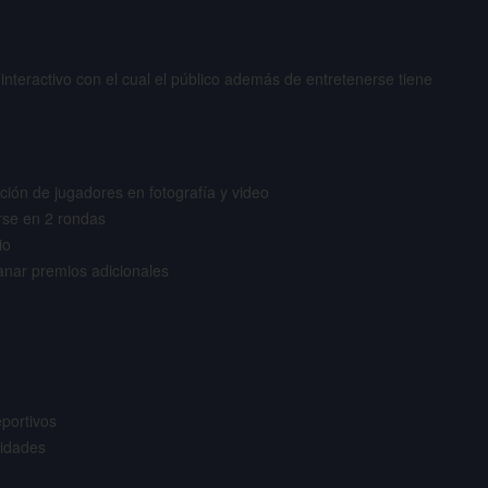
nteractivo con el cual el público además de entretenerse tiene
ción de jugadores en fotografía y video
arse en 2 rondas
io
ganar premios adicionales
portivos
sidades