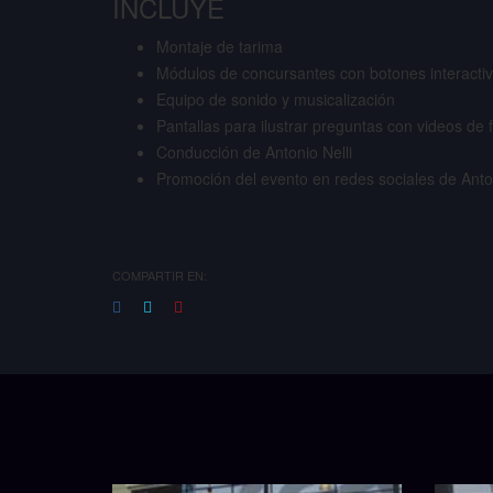
INCLUYE
Montaje de tarima
Módulos de concursantes con botones interacti
Equipo de sonido y musicalización
Pantallas para ilustrar preguntas con videos de f
Conducción de Antonio Nelli
Promoción del evento en redes sociales de Anton
COMPARTIR EN: