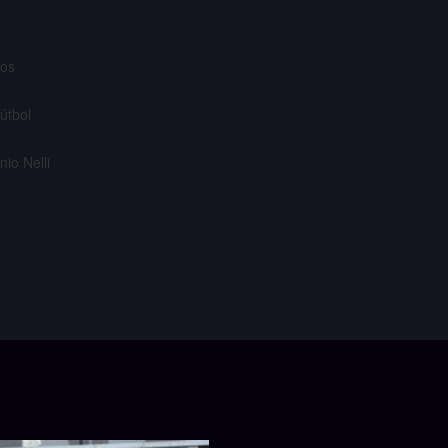
vos
útbol
io Nelli